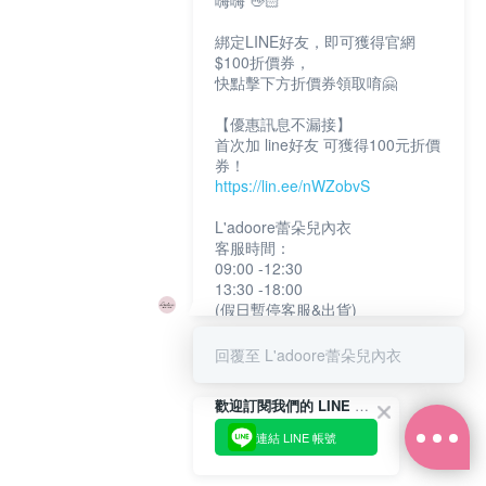
嗨嗨 👋🏻
綁定LINE好友，即可獲得官網
$100折價券，
快點擊下方折價券領取唷🤗
【優惠訊息不漏接】
首次加 line好友 可獲得100元折價
券！
https://lin.ee/nWZobvS
L'adoore蕾朵兒內衣
客服時間：
09:00 -12:30
13:30 -18:00
(假日暫停客服&出貨)
回覆至 L'adoore蕾朵兒內衣
歡迎訂閱我們的 LINE 官方帳號
連結 LINE 帳號