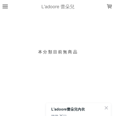
LOADING...
L'adoore 蕾朵兒
上架時間
銷售件數
銷售價格
樣式尺寸篩選
本分類目前無商品
現貨商品
篩選
L'adoore蕾朵兒內衣